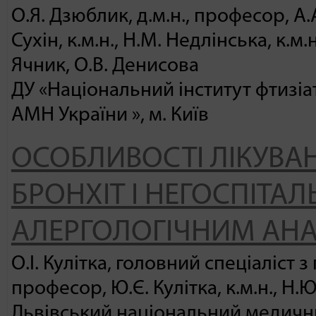
О.Я. Дзюблик, д.м.н., професор, А.А. 
Сухін, к.м.н., Н.М. Недлінська, к.м.н
Ячник, О.В. Денисова
ДУ «Національний інститут фтизіат
АМН України », м. Київ
ОСОБЛИВОСТІ ЛІКУВА
БРОНХІТ І НЕГОСПІТА
АЛЕРГОЛОГІЧНИМ АН
О.І. Кулітка, головний спеціаліст з 
професор, Ю.Є. Кулітка, к.м.н., Н.
Львівський національний медични