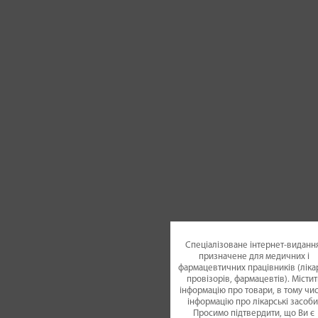
Спеціалізоване інтернет-видання
призначене для медичних і
фармацевтичних працівників (лікар
провізорів, фармацевтів). Містит
інформацію про товари, в тому чис
інформацію про лікарські засоби
Просимо підтвердити, що Ви є