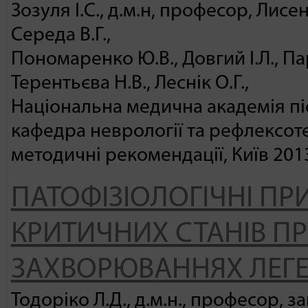
Зозуля І.С., д.м.н, професор, Лисе
Середа В.Г.,
Пономаренко Ю.В., Довгий І.Л., Пар
Терентьєва Н.В., Леснік О.Г.,
Національна медична академія піс
кафедра неврології та рефлексоте
методичні рекомендації, Київ 201
ПАТОФІЗІОЛОГІЧНІ ПР
КРИТИЧНИХ СТАНІВ П
ЗАХВОРЮВАННЯХ ЛЕГЕН
Тодоріко Л.Д., д.м.н., професор, 