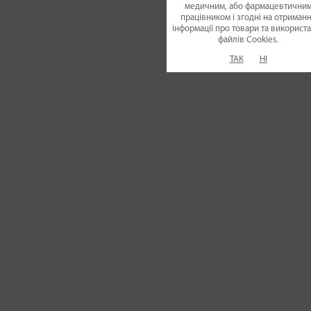
медичним, або фармацевтични
працівником і згодні на отриман
інформації про товари та використ
файлiв Cookies.
ТАК
НІ