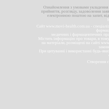
Ознайомлення з умовами укладення д
прийняття, розгляду, задоволення зая
електронною поштою на запит, ві
Сайт
www.movi-health.com.ua
- спеціалі
фармац
медичних і фармацевтичних праці
Містить інформацію про товари, в тому 
на матеріали, розміщені на сайті
www.
закон
При цитуванні і використанні будь-яки
Створення с