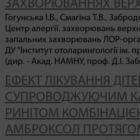
ЗАХВОРЮВАННЯХ ВЕРХ
Гогунська І.В., Смагіна Т.В., Заброд
​Центр алергії. захворювань верх
запальних захворювань ЛОР-орга
ДУ "Інститут отоларингології ім. 
(дир. - Акад. НАМНУ, проф. Д.І. За
ЕФЕКТ ЛІКУВАННЯ ДІТЕЙ
СУПРОВОДЖУЮЧИМ К
РИНІТОМ КОМБІНАЦІЄ
АМБРОКСОЛ ПРОТЯГОМ