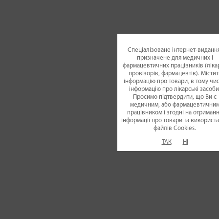
Спеціалізоване інтернет-видання
призначене для медичних і
фармацевтичних працівників (лікар
провізорів, фармацевтів). Містит
інформацію про товари, в тому чис
інформацію про лікарські засоби
Просимо підтвердити, що Ви є
медичним, або фармацевтични
працівником і згодні на отриман
інформації про товари та використ
файлiв Cookies.
ТАК
НІ