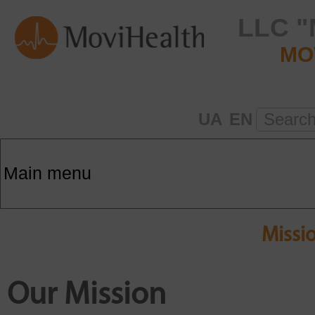
LLC "
MO
UA
EN
Searc
Missi
Our Mission