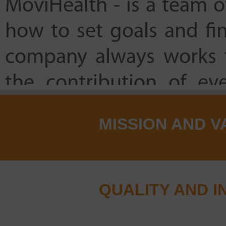
MoviHealth - is a team 
how to set goals and fi
company always works f
the contribution of ev
success.
MISSION AND V
Our Partnership
We respect our custome
QUALITY AND I
we create favorable co