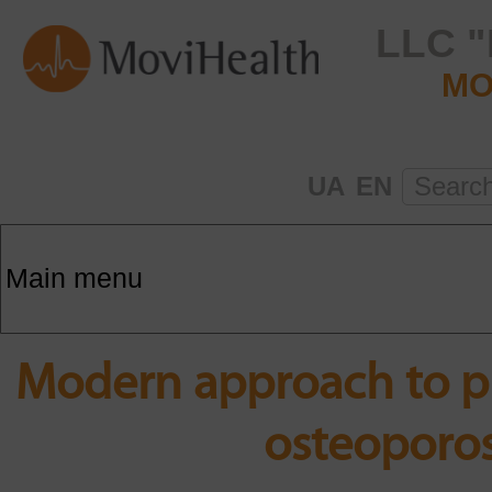
LLC 
MO
UA
EN
Sear
Modern approach to p
osteoporos