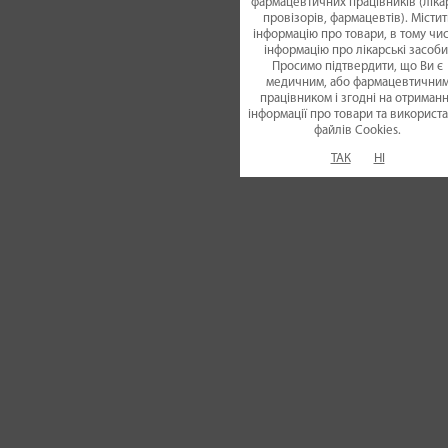
фармацевтичних працівників (лікар
провізорів, фармацевтів). Містит
інформацію про товари, в тому чис
інформацію про лікарські засоби
Просимо підтвердити, що Ви є
медичним, або фармацевтични
працівником і згодні на отриман
інформації про товари та використ
файлiв Cookies.
ТАК
НІ