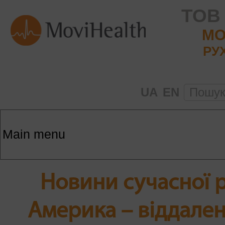
ТОВ
MO
РУ
UA
EN
Пошу
Новини сучасної р
Америка – віддалені