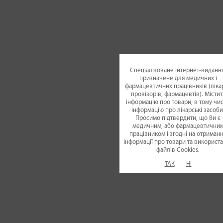
Спеціалізоване інтернет-видання
призначене для медичних і
фармацевтичних працівників (лікар
провізорів, фармацевтів). Містит
інформацію про товари, в тому чис
інформацію про лікарські засоби
Просимо підтвердити, що Ви є
медичним, або фармацевтични
працівником і згодні на отриман
інформації про товари та використ
файлiв Cookies.
ТАК
НІ