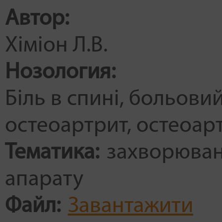
Автор:
Хіміон Л.В.
Нозология:
Біль в спині
больови
остеоартрит
остеоар
Тематика:
захворюван
апарату
Файл:
Завантажити