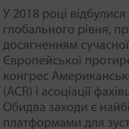
У 2018 році відбулис
глобального рівня, п
досягненням сучасної 
Європейської протире
конгрес Американсько
(ACR) і асоціації фахів
Обидва заходи є най
платформами для зустр