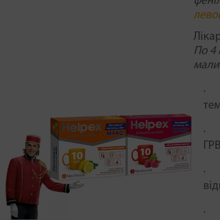
фені
лево
Ліка
По 4
мали
· 
те
· 
ГРВ
· 
ві
· 