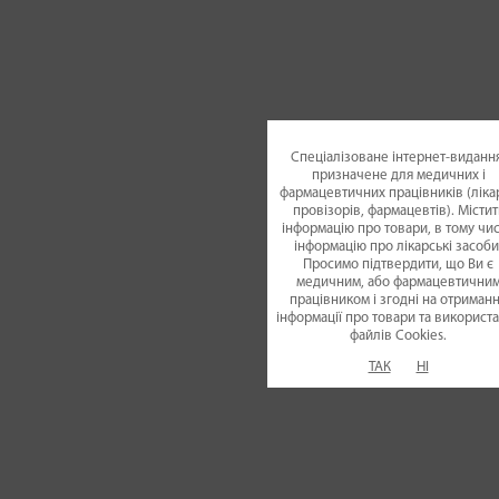
Спеціалізоване інтернет-видання
призначене для медичних і
фармацевтичних працівників (лікар
провізорів, фармацевтів). Містит
інформацію про товари, в тому чис
інформацію про лікарські засоби
Просимо підтвердити, що Ви є
медичним, або фармацевтични
працівником і згодні на отриман
інформації про товари та використ
файлiв Cookies.
ТАК
НІ