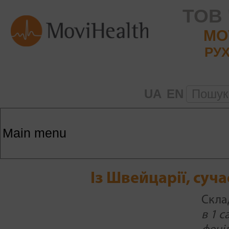
ТОВ 
MO
РУХ
UA
EN
Пошу
Із Швейцарії, суча
Скла
в 1 с