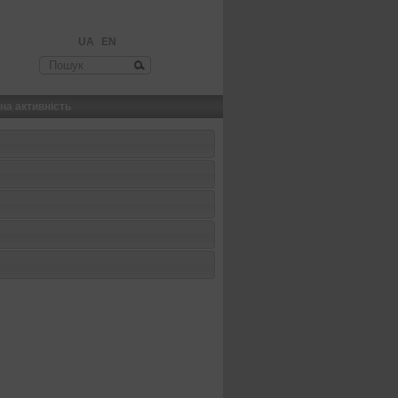
UA
EN
шукова форма
на активність