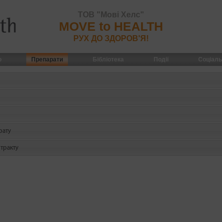
ТОВ "Мові Хелс"
MOVE to HEALTH
РУХ ДО ЗДОРОВ'Я!
По
ю
Препарати
Бібліотека
Події
Соціаль
рату
тракту