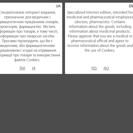
UA
E
Спеціалізоване інтернет-видання,
Specialized internet edition, intended for
призначене для медичних і
medicinal and pharmaceutical employee
рмацевтичних працівників (лікарів,
(doctors, pharmacists). Contains
провізорів, фармацевтів). Містить
information about the goods, including
формацію про товари, в тому числі,
information about medicinal products.
інформацію про лікарські засоби.
Please approve that you are a medical or
Просимо підтвердити, що Ви є
pharmaceutical official and agree to
медичним, або фармацевтичним
receive information about the goods and
рацівником і згодні на отримання
the use of Сookies.
ормації про товари та використання
файлiв Cookies.
ТАК
НІ
YES
NO