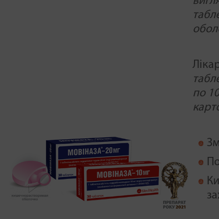
вигля
табл
обол
Ліка
табл
по 10
карт
Зм
По
Ки
за