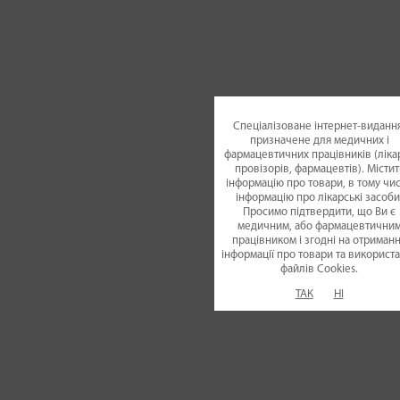
Спеціалізоване інтернет-видання
призначене для медичних і
фармацевтичних працівників (лікар
провізорів, фармацевтів). Містит
інформацію про товари, в тому чис
інформацію про лікарські засоби
Просимо підтвердити, що Ви є
медичним, або фармацевтични
працівником і згодні на отриман
інформації про товари та використ
файлiв Cookies.
ТАК
НІ