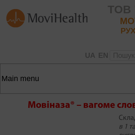
ТОВ 
MO
РУХ
UA
EN
Пошу
Мовіназа® – вагоме слов
Скла
в 1 т