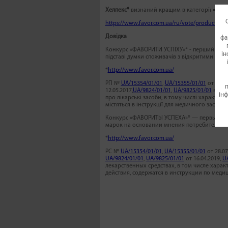
Хелпекс®
визнаний кращим в категорії
«Преп
https://www.favor.com.ua/ru/vote/products/ant
Довідка
фа
Конкурс «ФАВОРИТИ УСПІХУ»* - перший і єди
ін
підставі думки споживачів з відкритими рей
*
http://www.favor.com.ua/
РП №
UA/15354/01/01
,
UA/15355/01/01
от 28.07
п
12.05.2017,
UA/9824/01/01
,
UA/9825/01/01
від 16
інф
про лікарські засоби, в тому числі характерис
містяться в інструкції для медичного застос
Конкурс «ФАВОРИТЫ УСПЕХА»* — первый и е
марок на основании мнения потребителей 
*
http://www.favor.com.ua/
РС №
UA/15354/01/01
,
UA/15355/01/01
от 28.07
UA/9824/01/01
,
UA/9825/01/01
от 16.04.2019,
U
лекарственных средствах, в том числе хара
действия, содержатся в инструкции по мед