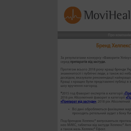
Про компані
Бренд Хелпекс®
За результатами конкурсу «Фаворити Успіху»
серед
препаратів від застуди.
Протягом всього 2018 року кращі бренди Укр
знаменитості і публічні люди, а також всі не
досвідом, вказували рекомендації найкращ
Кращі з кращих були представлені публіці в 
шоу вручення нагород.
*
2015 год Фаворит експертів в категорії
«
Пре
2016 рік Абсолютний фаворит в категорії
«Пр
«Препарат від застуди»
, 2018 рік Абсолютний
Всі дані обробляються фахівцями ма
проходять ретельний аудит з боку Киї
Под брендом Хелпекс® випускаються: протиза
нео МАКС, таблетки від застуди Хелпекс® Ант
а також мазь Хелпекс® Ефект.