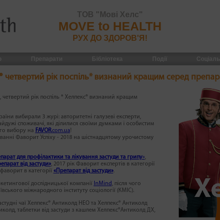
ТОВ "Мові Хелс"
MOVE to HEALTH
РУХ ДО ЗДОРОВ'Я!
По
ю
Препарати
Бібліотека
Події
Соціаль
 четвертий рік поспіль* визнаний кращим серед препара
, четвертий рік поспіль * Хелпекс® визнаний кращим
аїни вибирали 3 журі: авторитетні галузеві експерти,
байдужі споживачі, які ділилися своїми думками і особистим
ого вибору на
FAVOR
.com.ua
!
званні Фаворит Успіху - 2018 на шістнадцятому урочистому
парат для профілактики та лікування застуди та грипу
»
,
епарат від застуди»
, 2017 рік Фаворит експертів в категорії
 фаворит в категорії
«Препарат від застуди»
.
ркетингової дослідницької компанії
InMind
, після чого
вського міжнародного інституту соціології (КМІС).
студні чаї Хелпекс® Антиколд НЕО та Хелпекс® Антиколд
иколд, таблетки від застуди з кашлем Хелпекс®Антиколд ДХ,