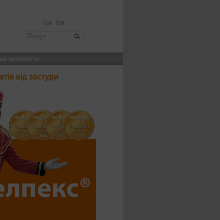
UA
EN
шукова форма
на активність
тів від застуди