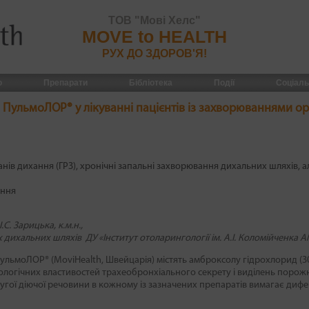
ТОВ "Мові Хелс"
MOVE to HEALTH
РУХ ДО ЗДОРОВ'Я!
По
ю
Препарати
Бібліотека
Події
Соціаль
 ПульмоЛОР® у лікуванні пацієнтів із захворюваннями о
нів дихання (ГРЗ)
хронічні запальні захворювання дихальних шляхів
а
ання
 І.С. Зарицька, к.м.н.,
дихальних шляхів ДУ «Інститут отоларингології ім. А.І. Коломійченка АМ
льмоЛОР® (MoviHealth, Швейцарія) містять амброксолу гідрохлорид (30 
ологічних властивостей трахеобронхіального секрету і виділень порож
ругої діючої речовини в кожному із зазначених препаратів вимагає диф