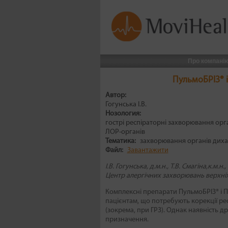
Про компані
ПульмоБРІЗ® і
Автор:
Гогунська І.В.
Нозология:
гострі респіраторні захворювання орга
ЛОР-органів
Тематика:
захворювання органів дих
Файл:
Завантажити
І.В. Гогунська, д.м.н., Т.В. Смагіна,к.м.н.,
Центр алергічних захворювань верхніх 
Комплексні препарати ПульмоБРІЗ® і Пу
пацієнтам, що потребують корекції ре
(зокрема, при ГРЗ). Однак наявність д
призначення.