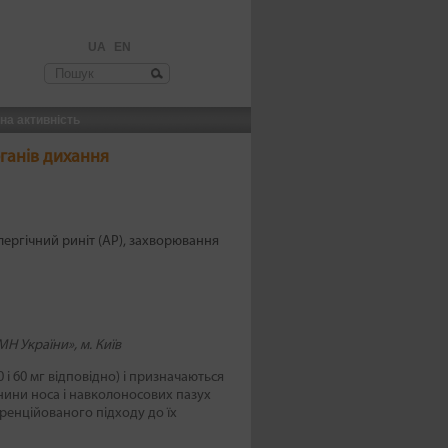
UA
EN
шукова форма
на активність
рганів дихання
лергічний риніт (АР)
захворювання
Н України», м. Київ
і 60 мг відповідно) і призначаються
нини носа і навколоносових пазух
еренційованого підходу до їх