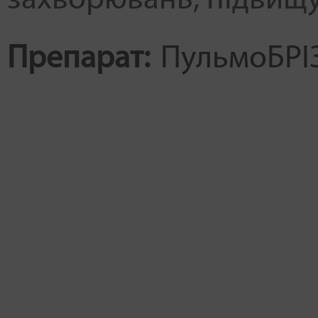
захворювань, підвищ
Препарат:
ПульмоБРІ