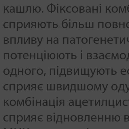
кашлю. Фіксовані комб
сприяють більш повн
впливу на патогенети
потенціюють і взаєм
одного, підвищують еф
сприяє швидшому оду
комбінація ацетилцис
сприяє відновленню 