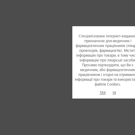
Спеціалізоване інтернет-видання
призначене для медичних і
фармацевтичних працівників (лікар
провізорів, фармацевтів). Містит
інформацію про товари, в тому чис
інформацію про лікарські засоби
Просимо підтвердити, що Ви є
медичним, або фармацевтични
працівником і згодні на отриман
інформації про товари та використ
файлiв Cookies.
ТАК
НІ