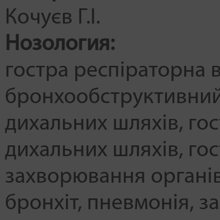
Кочуєв Г.І.
Нозология:
гостра респіраторна в
бронхообструктивни
дихальних шляхів
гос
дихальних шляхів
гос
захворювання органів
бронхіт
пневмонія
з