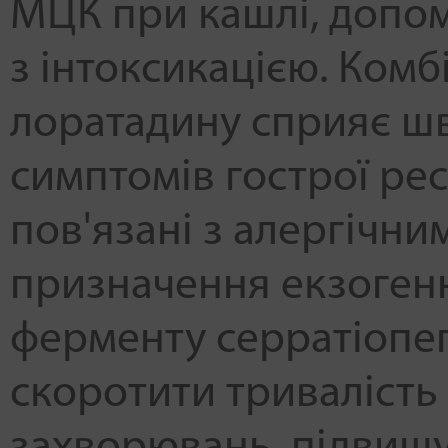
МЦК при кашлі, допо
з інтоксикацією. Комб
лоратадину сприяє ш
симптомів гострої респ
пов'язані з алергічни
призначення екзоген
ферменту серратіопе
скоротити тривалість