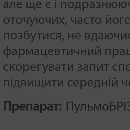
але ще є і подразню
оточуючих, часто йог
позбутися, не вдаючи
фармацевтичний прац
скорегувати запит спо
підвищити середній ч
Препарат:
ПульмоБРІ