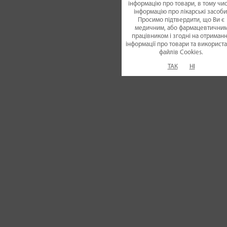
інформацію про товари, в тому чис
інформацію про лікарські засоби
Просимо підтвердити, що Ви є
медичним, або фармацевтични
працівником і згодні на отриман
інформації про товари та використ
файлiв Cookies.
ТАК
НІ