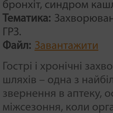
бронхіт
синдром каш
Тематика:
Захворюванн
ГРЗ.
Файл:
Завантажити
Гострі і хронічні зах
шляхів – одна з найб
звернення в аптеку, о
міжсезоння, коли орг