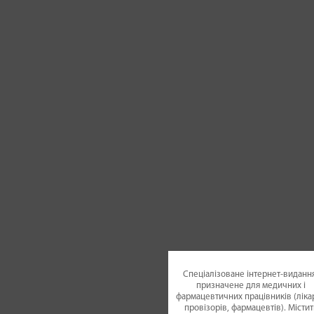
Спеціалізоване інтернет-видання
призначене для медичних і
фармацевтичних працівників (лікар
провізорів, фармацевтів). Містит